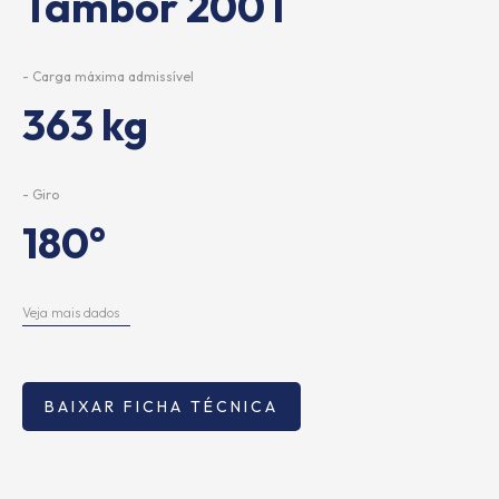
Tambor 200 l
- Carga máxima admissível
363 kg
- Giro
180°
Veja mais dados
BAIXAR FICHA TÉCNICA