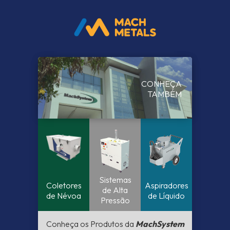
CONHEÇA
TAMBÉM
Sistemas
Coletores
Aspiradores
de Alta
de Névoa
de Líquido
Pressão
Conheça os Produtos da
MachSystem