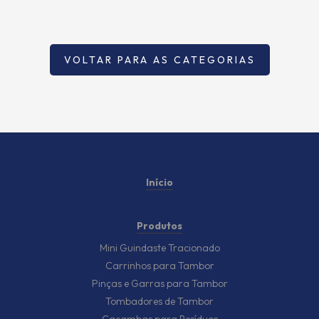
VOLTAR PARA AS CATEGORIAS
Início
Produtos
Mini Guindaste Tracionado
Carrinhos para Tambor
Pinças e Garras para Tambor
Tombadores de Tambor
Caçambas para Resíduos