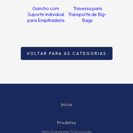
Gancho com
Travessa para
Suporte Individual
Transporte de Big-
para Empilhadeira
Bags
VOLTAR PARA AS CATEGORIAS
Início
Produtos
Mini Guindaste Tracionado